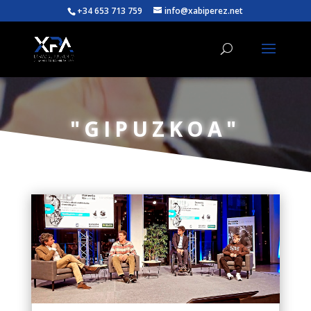
+34 653 713 759
info@xabiperez.net
"GIPUZKOA"