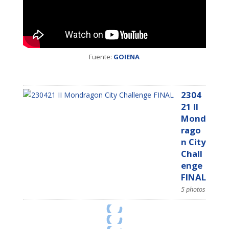
Fuente:
GOIENA
2304
21 II
Mond
rago
n City
Chall
enge
FINAL
5 photos