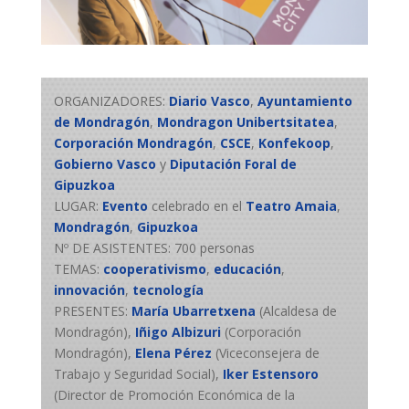
ORGANIZADORES:
Diario Vasco
,
Ayuntamiento
de Mondragón
,
Mondragon Unibertsitatea
,
Corporación Mondragón
,
CSCE
,
Konfekoop
,
Gobierno Vasco
y
Diputación Foral de
Gipuzkoa
LUGAR:
Evento
celebrado en el
Teatro Amaia
,
Mondragón
,
Gipuzkoa
Nº DE ASISTENTES: 700 personas
TEMAS:
cooperativismo
,
educación
,
innovación
,
tecnología
PRESENTES:
María Ubarretxena
(Alcaldesa de
Mondragón),
Iñigo Albizuri
(Corporación
Mondragón),
Elena Pérez
(Viceconsejera de
Trabajo y Seguridad Social),
Iker Estensoro
(Director de Promoción Económica de la