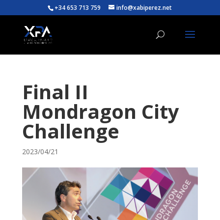
+34 653 713 759
info@xabiperez.net
Final II
Mondragon City
Challenge
2023/04/21