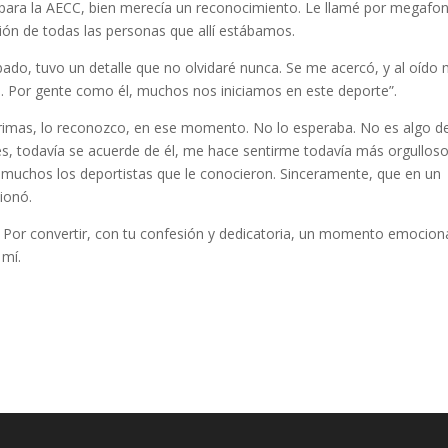
e para la AECC, bien merecía un reconocimiento. Le llamé por megafon
ción de todas las personas que allí estábamos.
o, tuvo un detalle que no olvidaré nunca. Se me acercó, y al oído
lo. Por gente como él, muchos nos iniciamos en este deporte”.
ágrimas, lo reconozco, en ese momento. No lo esperaba. No es algo de
s, todavía se acuerde de él, me hace sentirme todavía más orgulloso
on muchos los deportistas que le conocieron. Sinceramente, que en un
ionó.
o. Por convertir, con tu confesión y dedicatoria, un momento emocion
mí.