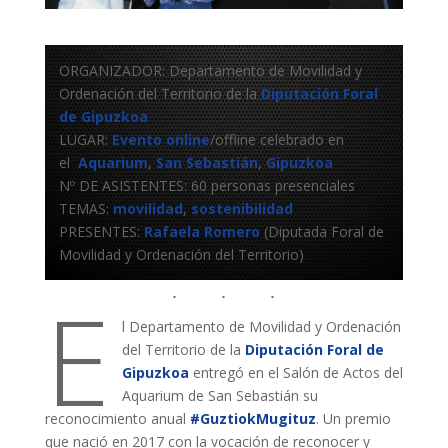
ORGANIZADOR: Departamento de Movilidad y
Ordenación del Territorio de la
Diputación Foral
de Gipuzkoa
LUGAR:
Evento
online
/offline celebrado en
el
Aquarium
,
San Sebastián
,
Gipuzkoa
Nº DE ASISTENTES: 60 personas presenciales
TEMAS:
movilidad
,
sostenibilidad
PRESENTES:
Rafaela Romero
(Diputada Foral de
Movilidad y Ordenación del Territorio)
E
l Departamento de Movilidad y Ordenación
del Territorio de la
Diputación Foral de
Gipuzkoa
entregó en el Salón de Actos del
Aquarium de San Sebastián su
reconocimiento anual
#GuztiokMugituz
. Un premio
que nació en 2017 con la vocación de reconocer y