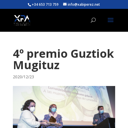
+34 653 713 759
info@xabiperez.net
4º premio Guztiok
Mugituz
2020/12/23