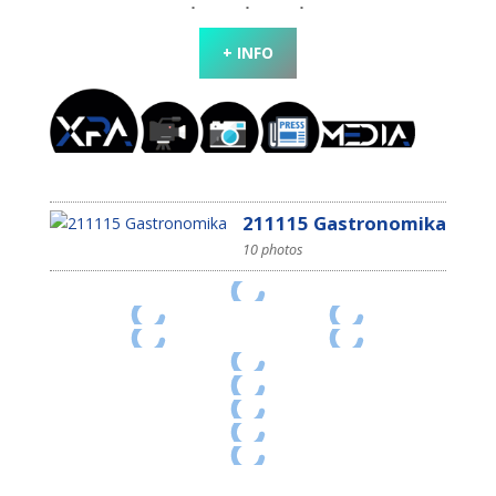
+ INFO
211115 Gastronomika
10 photos