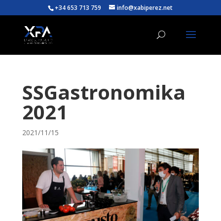
+34 653 713 759
info@xabiperez.net
SSGastronomika
2021
2021/11/15