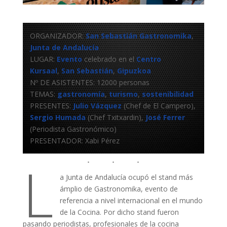
ORGANIZADOR:
San Sebastián Gastronomika
,
Junta de Andalucía
LUGAR:
Evento
celebrado en el
Centro
Kursaal
,
San Sebastián
,
Gipuzkoa
Nº DE ASISTENTES: 12000 personas
TEMAS:
gastronomía
,
turismo
,
sostenibilidad
PRESENTES:
Julio Vázquez
(Chef de El Campero),
Sergio Humada
(Chef Txitxardin),
José Ferrer
(Periodista Gastronómico)
PRESENTADOR: Xabi Pérez
L
a Junta de Andalucía ocupó el stand más
ámplio de Gastronomika, evento de
referencia a nivel internacional en el mundo
de la Cocina. Por dicho stand fueron
pasando periodistas, profesionales de la cocina