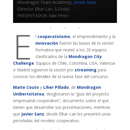
Mondragon Team Academy),
Javier Sanz
(Director Elkar-Lan, S.Coop)
PRESENTADOR: Xabi Pérez
E
l
cooperativismo
, el emprendimiento y la
innovación
fueron las bases de la sesión
formativa que reunió a los 20 equipos
clasificados de la
Mondragon City
Challenge
. Equipos de Chile, Colombia, USA, Valencia
o Madrid siguieron la sesión por
streaming
para
conocer los detalles de la nueva fase del concurso.
Maite Couto
y
Liher Pillado
, de
Mondragon
Unibertsitatea
, desglosaron la “guía del proyecto
empresarial cooperativo”, documento sobre el que
tienen que desarrollar sus presentaciones, mientras
que
Javier Sanz
, desde Elkar-Lan les presentó unas
pinceladas del modelo cooperativo.