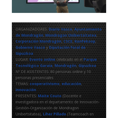
ORGANIZADORES:
Diario Vasco
,
Ayuntamiento
de Mondragón
,
Mondragon Unibertsitatea
,
Corporación Mondragón
,
CSCE
,
Konfekoop
,
Gobierno Vasco
y
Diputación Foral de
Gipuzkoa
LUGAR:
Evento
online
celebrado en el
Parque
Tecnológico Garaia
,
Mondragón
,
Gipuzkoa
Nº DE ASISTENTES: 80 personas online y 10
personas presenciales
TEMAS:
cooperativismo
,
educación
,
innovación
PRESENTES:
Maite Couto
(Docente e
investigadora en el departamento de Innovación-
Gestión-Organización de Mondragon
Unibertsitatea),
Liher Pillado
(Teamcoach en