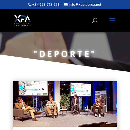
+34 653 713 759
info@xabiperez.net
"DEPORTE"