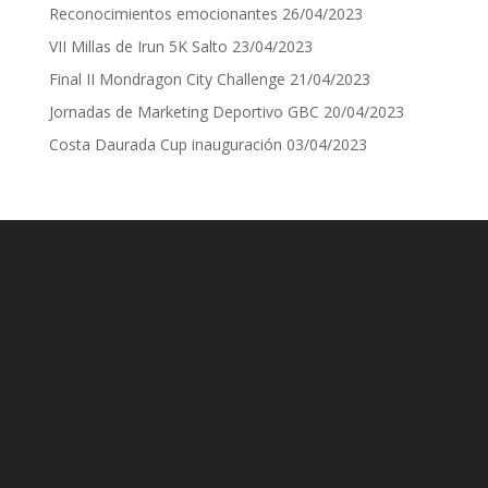
Reconocimientos emocionantes
26/04/2023
VII Millas de Irun 5K Salto
23/04/2023
Final II Mondragon City Challenge
21/04/2023
Jornadas de Marketing Deportivo GBC
20/04/2023
Costa Daurada Cup inauguración
03/04/2023