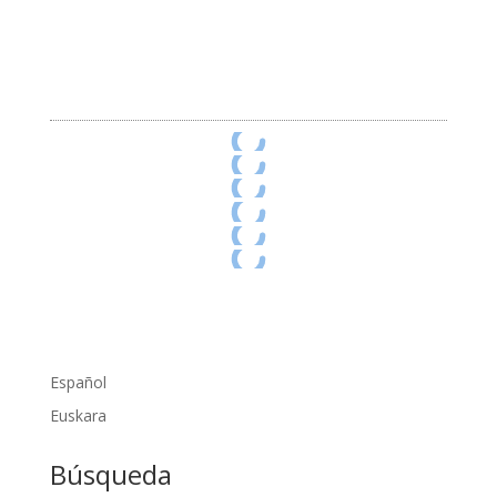
o
t
o
s
Español
Euskara
Búsqueda