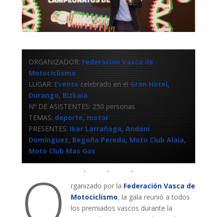
ORGANIZADOR:
Federación Vasca de
Motociclismo
LUGAR:
Evento
celebrado en el
Gran Hotel
,
Durango
,
Bizkaia
Nº DE ASISTENTES: 250 personas
TEMAS:
deporte
,
motor
PRESENTES:
Iker Larrañaga
,
Andoni
Domínguez
,
Begoña Pereda
,
Moto Club Alaia
,
Moto Club Mas Gas
O
rganizado por la
Federación Vasca de
Motociclismo
, la gala reunió a todos
los premiados vascos durante la