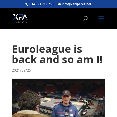
+34 653 713 759
info@xabiperez.net
Euroleague is
back and so am I!
2021/09/25