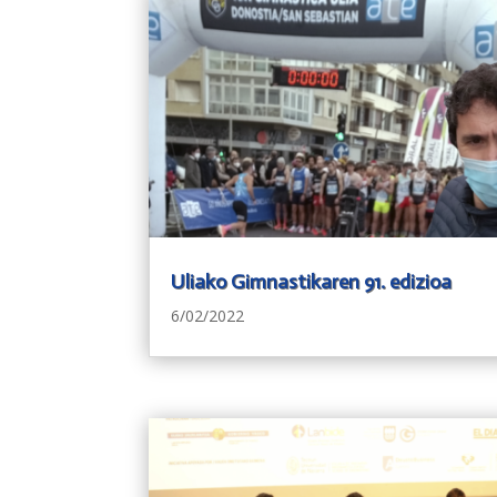
Uliako Gimnastikaren 91. edizioa
6/02/2022