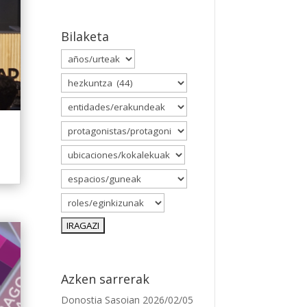
Bilaketa
Azken sarrerak
Donostia Sasoian
2026/02/05