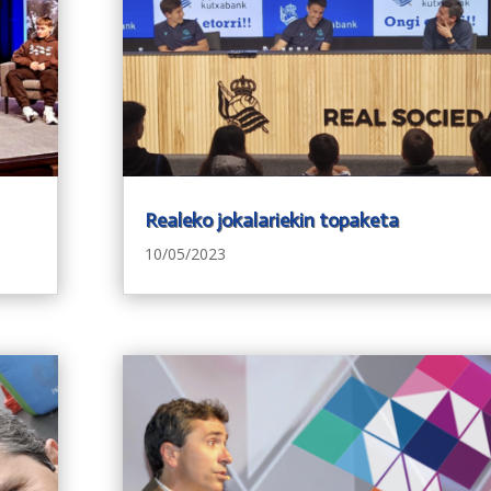
Realeko jokalariekin topaketa
10/05/2023