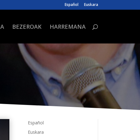
Español
Euskara
KA
BEZEROAK
HARREMANA
Español
Euskara