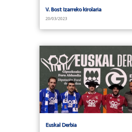
V. Bost Izarreko kirolaria
20/03/2023
Euskal Derbia