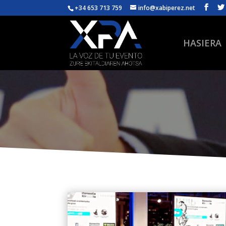
+34 653 713 759
info@xabiperez.net
HASIERA