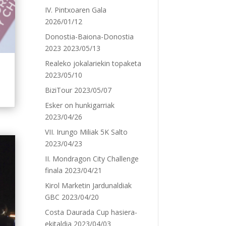
IV. Pintxoaren Gala
2026/01/12
Donostia-Baiona-Donostia
2023
2023/05/13
Realeko jokalariekin topaketa
2023/05/10
BiziTour
2023/05/07
Esker on hunkigarriak
2023/04/26
VII. Irungo Miliak 5K Salto
2023/04/23
II. Mondragon City Challenge
finala
2023/04/21
Kirol Marketin Jardunaldiak
GBC
2023/04/20
Costa Daurada Cup hasiera-
ekitaldia
2023/04/03