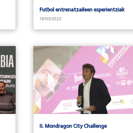
Futbol entrenatzaileen esperientziak
18/03/2023
II. Mondragon City Challenge