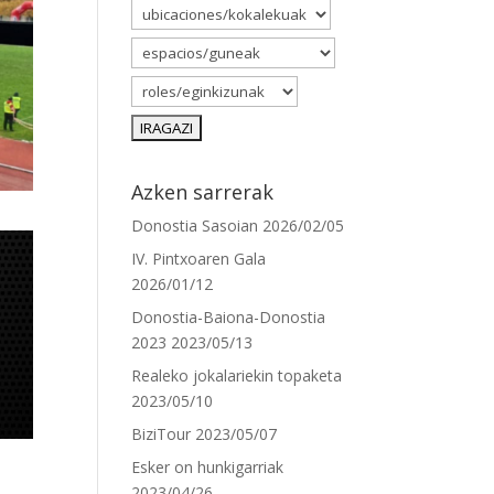
Azken sarrerak
Donostia Sasoian
2026/02/05
IV. Pintxoaren Gala
2026/01/12
Donostia-Baiona-Donostia
2023
2023/05/13
Realeko jokalariekin topaketa
2023/05/10
BiziTour
2023/05/07
Esker on hunkigarriak
2023/04/26