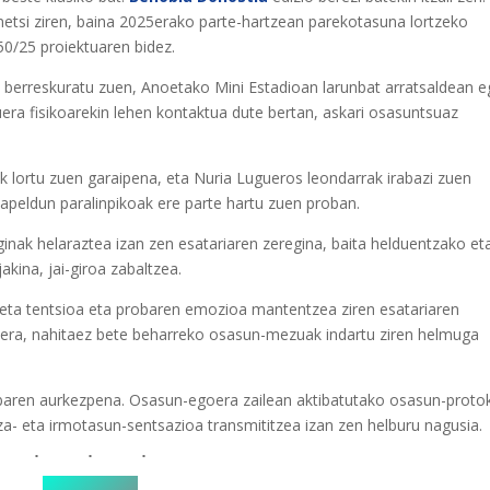
enetsi ziren, baina 2025erako parte-hartzean parekotasuna lortzeko
/50/25 proiektuaren bidez.
 berreskuratu zuen, Anoetako Mini Estadioan larunbat arratsaldean e
duera fisikoarekin lehen kontaktua dute bertan, askari osasuntsuaz
 lortu zuen garaipena, eta Nuria Lugueros leondarrak irabazi zuen
peldun paralinpikoak ere parte hartu zuen proban.
ginak helaraztea izan zen esatariaren zeregina, baita helduentzako et
akina, jai-giroa zabaltzea.
 eta tentsioa eta probaren emozioa mantentzea ziren esatariaren
inera, nahitaez bete beharreko osasun-mezuak indartu ziren helmuga
baren aurkezpena. Osasun-egoera zailean aktibatutako osasun-proto
za- eta irmotasun-sentsazioa transmititzea izan zen helburu nagusia.