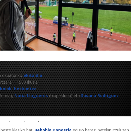
) ospaturiko
ekitaldia
zaile + 1500 ikusle
ikoiak
,
hezkuntza
lduna),
Nuria Llugueros
(txapelduna) eta
Susana Rodriguez
beste klasiko bat.
Behobia Donostia
edizio berezi batekin itzuli zen.