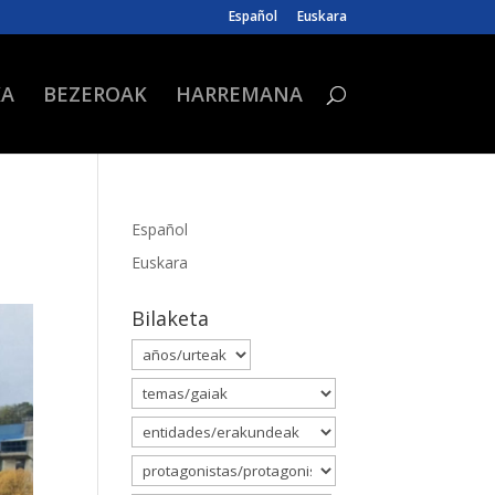
Español
Euskara
KA
BEZEROAK
HARREMANA
Español
Euskara
Bilaketa