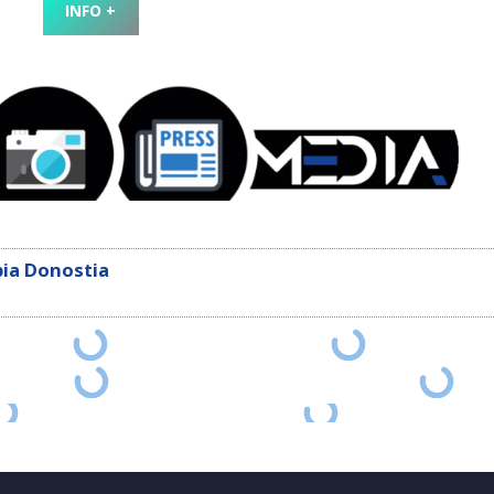
INFO +
ia Donostia