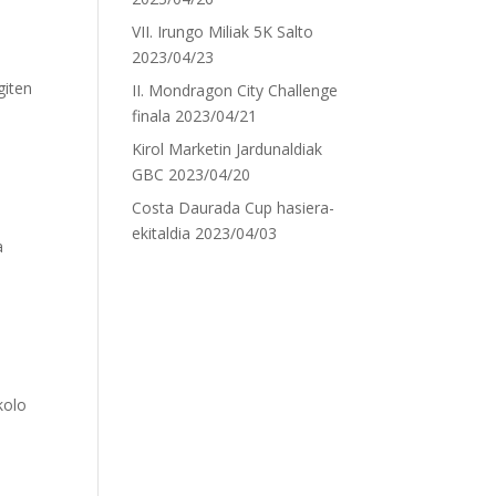
VII. Irungo Miliak 5K Salto
2023/04/23
giten
II. Mondragon City Challenge
finala
2023/04/21
Kirol Marketin Jardunaldiak
GBC
2023/04/20
Costa Daurada Cup hasiera-
ekitaldia
2023/04/03
a
kolo