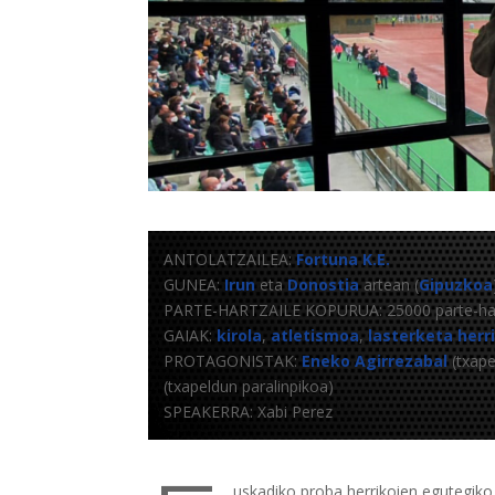
ANTOLATZAILEA:
Fortuna K.E.
GUNEA:
Irun
eta
Donostia
artean (
Gipuzkoa
PARTE-HARTZAILE KOPURUA: 25000 parte-hart
GAIAK:
kirola
,
atletismoa
,
lasterketa herr
PROTAGONISTAK:
Eneko Agirrezabal
(txape
(txapeldun paralinpikoa)
SPEAKERRA: Xabi Perez
uskadiko proba herrikoien egutegiko 