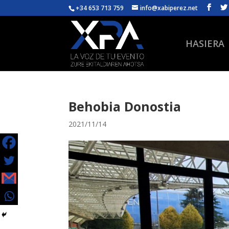
+34 653 713 759
info@xabiperez.net
HASIERA
Behobia Donostia
2021/11/14