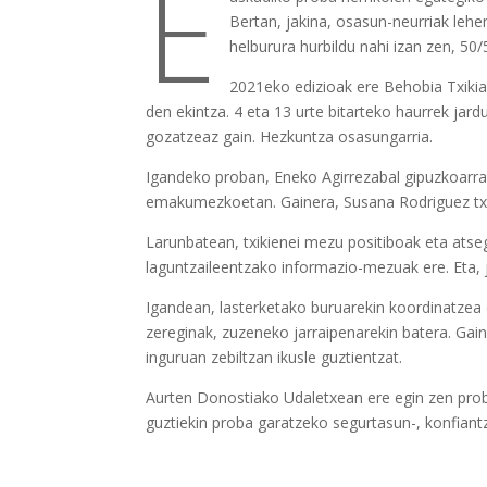
E
Bertan, jakina, osasun-neurriak leh
helburura hurbildu nahi izan zen, 50
2021eko edizioak ere Behobia Txikia
den ekintza. 4 eta 13 urte bitarteko haurrek jar
gozatzeaz gain. Hezkuntza osasungarria.
Igandeko proban, Eneko Agirrezabal gipuzkoarrak
emakumezkoetan. Gainera, Susana Rodriguez txa
Larunbatean, txikienei mezu positiboak eta atse
laguntzaileentzako informazio-mezuak ere. Eta, j
Igandean, lasterketako buruarekin koordinatzea
zereginak, zuzeneko jarraipenarekin batera. Ga
inguruan zebiltzan ikusle guztientzat.
Aurten Donostiako Udaletxean ere egin zen pro
guztiekin proba garatzeko segurtasun-, konfiant