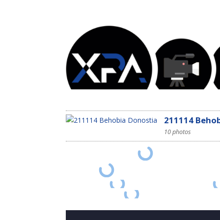
211114 Behob
10 photos