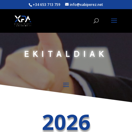
+34 653 713 759
info@xabiperez.net
EKITALDIAK
2026