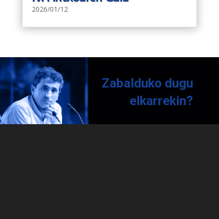
2026/01/12
Zabalduko dugu
elkarrekin?