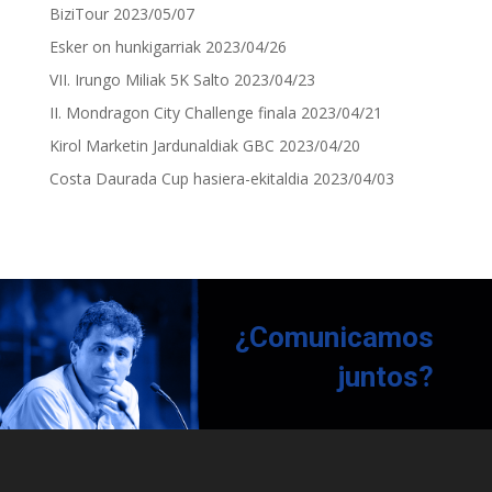
BiziTour
2023/05/07
Esker on hunkigarriak
2023/04/26
VII. Irungo Miliak 5K Salto
2023/04/23
II. Mondragon City Challenge finala
2023/04/21
Kirol Marketin Jardunaldiak GBC
2023/04/20
Costa Daurada Cup hasiera-ekitaldia
2023/04/03
¿Comunicamos
juntos?