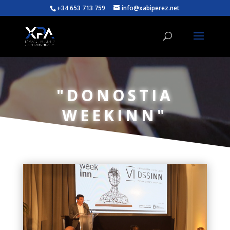
+34 653 713 759
info@xabiperez.net
"DONOSTIA
WEEKINN"