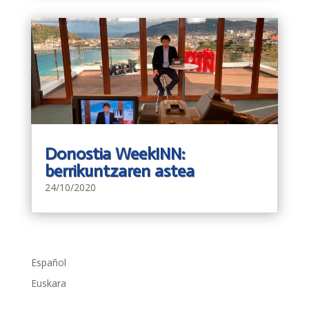
Donostia WeekINN:
berrikuntzaren astea
24/10/2020
Español
Euskara