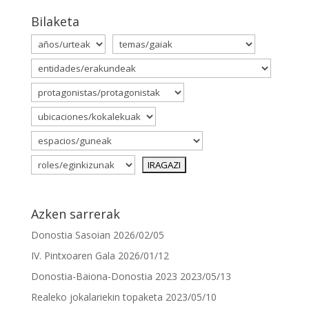
Bilaketa
Azken sarrerak
Donostia Sasoian
2026/02/05
IV. Pintxoaren Gala
2026/01/12
Donostia-Baiona-Donostia 2023
2023/05/13
Realeko jokalariekin topaketa
2023/05/10