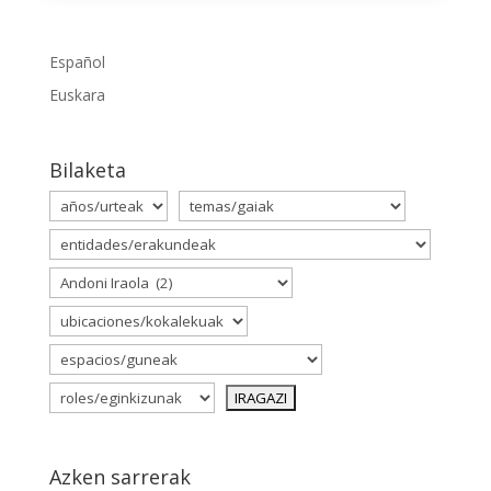
Español
Euskara
Bilaketa
Azken sarrerak