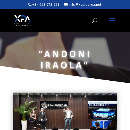
+34 653 713 759
info@xabiperez.net
"ANDONI
IRAOLA"