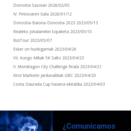
Donostia Sasoian
2026/02/05
IV. Pintxoaren Gala
2026/01/12
Donostia-Baiona-Donostia 2023
2023/05/13
Realeko jokalariekin topaketa
2023/05/10
BiziTour
2023/05/07
Esker on hunkigarriak
2023/04/26
VII. Irungo Miliak 5K Salto
2023/04/23
II. Mondragon City Challenge finala
2023/04/21
Kirol Marketin Jardunaldiak GBC
2023/04/20
Costa Daurada Cup hasiera-ekitaldia
2023/04/03
¿Comunicamos