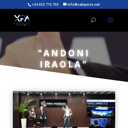
+34 653 713 759
info@xabiperez.net
"ANDONI
IRAOLA"