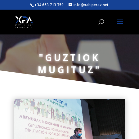
+34 653 713 759
info@xabiperez.net
"GUZTIOK
MUGITUZ"