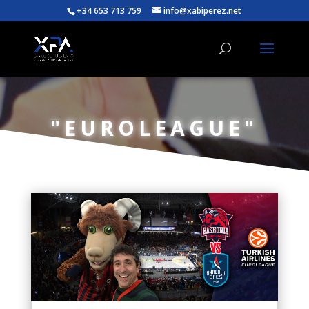
+34 653 713 759
info@xabiperez.net
"EUROLEAGUE"