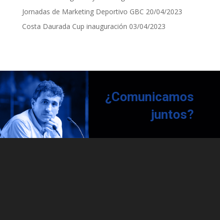
Jornadas de Marketing Deportivo GBC
20/04/2023
Costa Daurada Cup inauguración
03/04/2023
¿Comunicamos
juntos?