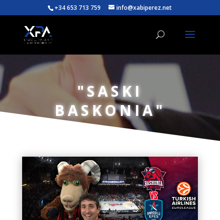
+34 653 713 759
info@xabiperez.net
"SASKI
BASKONIA"