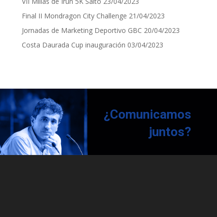
VII Millas de Irun 5K Salto
23/04/2023
Final II Mondragon City Challenge
21/04/2023
Jornadas de Marketing Deportivo GBC
20/04/2023
Costa Daurada Cup inauguración
03/04/2023
¿Comunicamos
juntos?