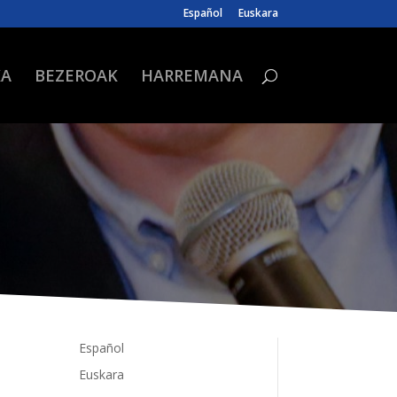
Español
Euskara
KA
BEZEROAK
HARREMANA
Español
Euskara