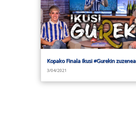
Kopako Finala Ikusi #Gurekin zuzene
3/04/2021