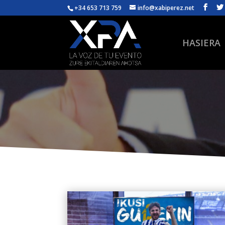
+34 653 713 759
info@xabiperez.net
HASIERA