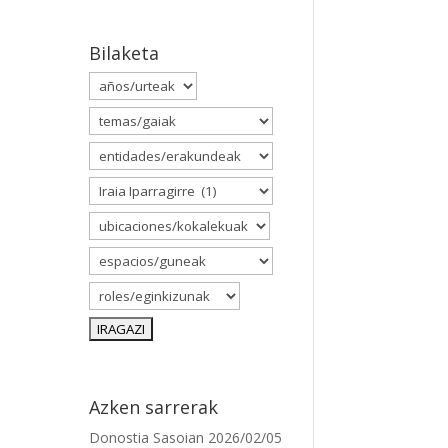
Bilaketa
Azken sarrerak
Donostia Sasoian
2026/02/05