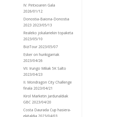
IV. Pintxoaren Gala
2026/01/12
Donostia-Baiona-Donostia
2023
2023/05/13
Realeko jokalariekin topaketa
2023/05/10
BiziTour
2023/05/07
Esker on hunkigarriak
2023/04/26
VII. Irungo Miliak 5K Salto
2023/04/23
II. Mondragon City Challenge
finala
2023/04/21
Kirol Marketin Jardunaldiak
GBC
2023/04/20
Costa Daurada Cup hasiera-
ekitaldia
2023/04/03