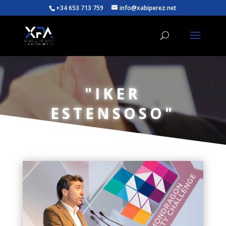
+34 653 713 759
info@xabiperez.net
"IKER
ESTENSOSO"