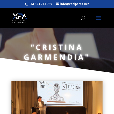
+34 653 713 759
info@xabiperez.net
"CRISTINA
GARMENDIA"