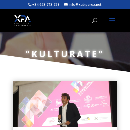
+34 653 713 759
info@xabiperez.net
"KULTURATE"