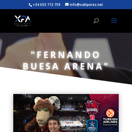
+34 653 713 759
info@xabiperez.net
"FERNANDO
BUESA ARENA"