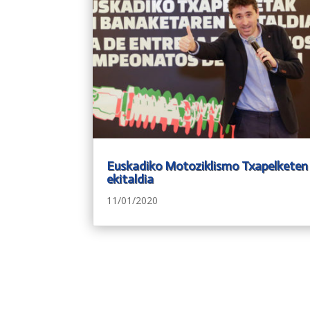
Euskadiko Motoziklismo Txapelketen
ekitaldia
11/01/2020