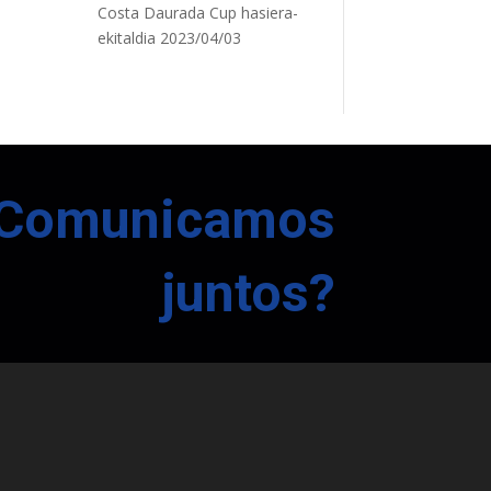
Costa Daurada Cup hasiera-
ekitaldia
2023/04/03
Comunicamos
juntos?