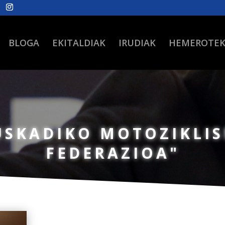
BLOGA
EKITALDIAK
IRUDIAK
HEMEROTE
USKADIKO MOTOZIKLI
FEDERAZIOA"