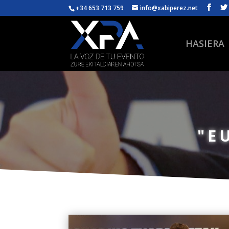
+34 653 713 759
info@xabiperez.net
HASIERA
"E