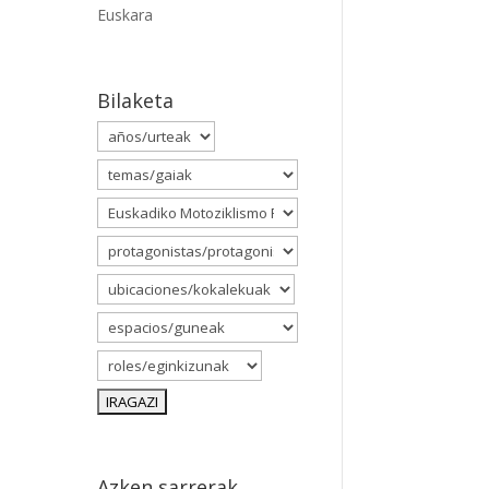
Euskara
Bilaketa
Azken sarrerak