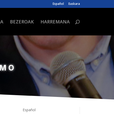
Español
Euskara
KA
BEZEROAK
HARREMANA
SMO
Español