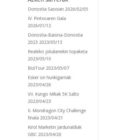
Donostia Sasoian
2026/02/05
IV. Pintxoaren Gala
2026/01/12
Donostia-Baiona-Donostia
2023
2023/05/13
Realeko jokalariekin topaketa
2023/05/10
BiziTour
2023/05/07
Esker on hunkigarriak
2023/04/26
VII. Irungo Miliak 5K Salto
2023/04/23
II. Mondragon City Challenge
finala
2023/04/21
Kirol Marketin Jardunaldiak
GBC
2023/04/20