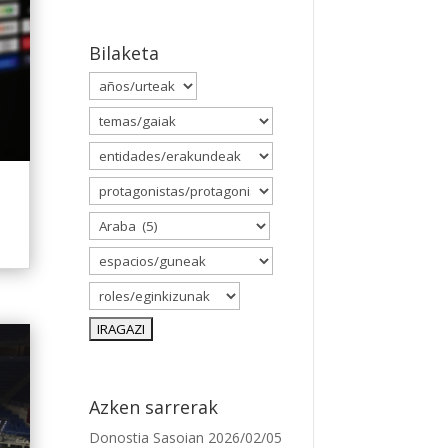
Bilaketa
Azken sarrerak
Donostia Sasoian
2026/02/05