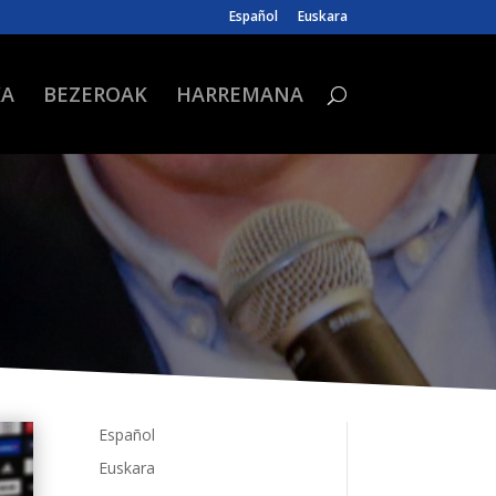
Español
Euskara
KA
BEZEROAK
HARREMANA
Español
Euskara