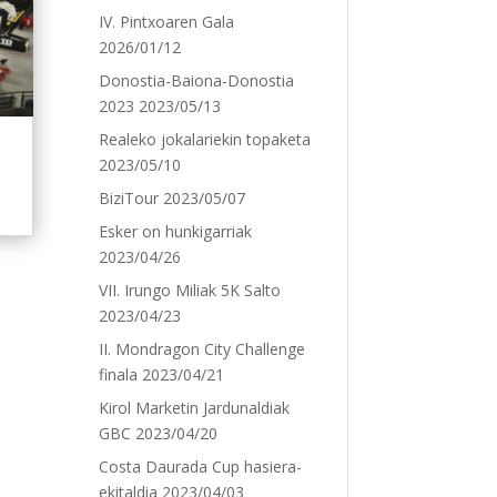
IV. Pintxoaren Gala
2026/01/12
Donostia-Baiona-Donostia
2023
2023/05/13
Realeko jokalariekin topaketa
2023/05/10
BiziTour
2023/05/07
Esker on hunkigarriak
2023/04/26
VII. Irungo Miliak 5K Salto
2023/04/23
II. Mondragon City Challenge
finala
2023/04/21
Kirol Marketin Jardunaldiak
GBC
2023/04/20
Costa Daurada Cup hasiera-
ekitaldia
2023/04/03