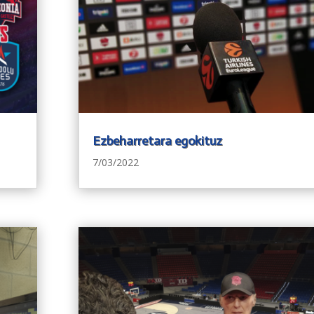
Ezbeharretara egokituz
7/03/2022