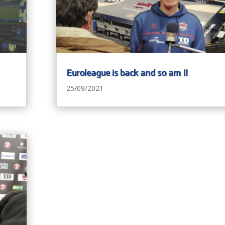
Euroleague is back and so am I!
25/09/2021