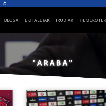
BLOGA
EKITALDIAK
IRUDIAK
HEMEROTE
"ARABA"