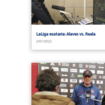
LaLiga esataria: Alaves vs. Reala
2/01/2022