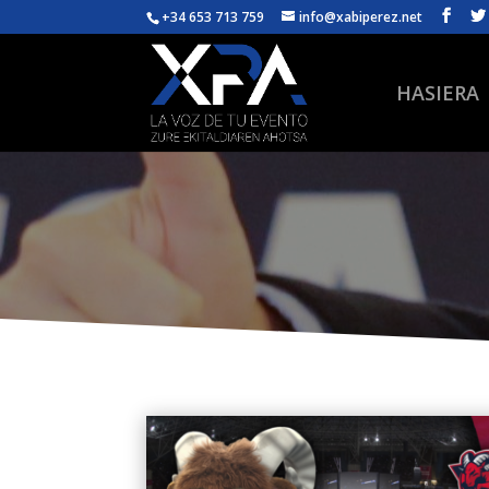
+34 653 713 759
info@xabiperez.net
HASIERA