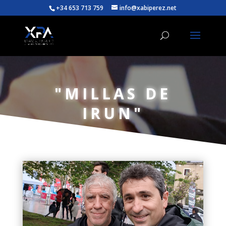
+34 653 713 759
info@xabiperez.net
"MILLAS DE
IRUN"