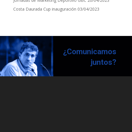
Jornadas de Marketing Deportivo GBC
20/04/2023
Costa Daurada Cup inauguración
03/04/2023
¿Comunicamos
juntos?