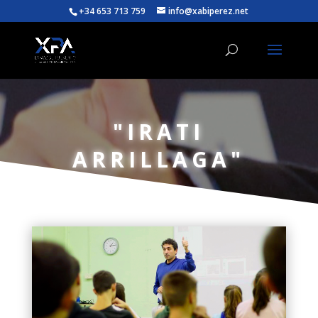
+34 653 713 759
info@xabiperez.net
"IRATI
ARRILLAGA"