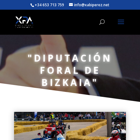
+34 653 713 759
info@xabiperez.net
"DIPUTACIÓN
FORAL DE
BIZKAIA"