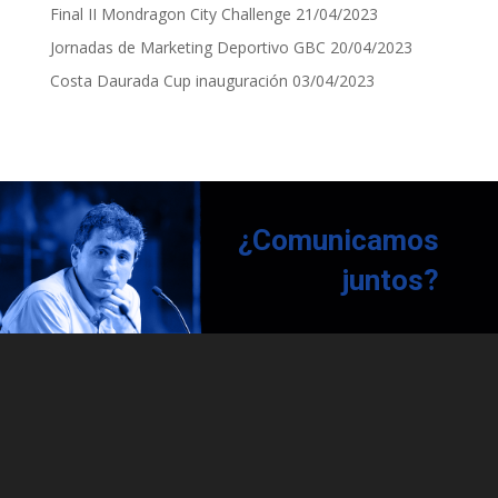
Final II Mondragon City Challenge
21/04/2023
Jornadas de Marketing Deportivo GBC
20/04/2023
Costa Daurada Cup inauguración
03/04/2023
¿Comunicamos
juntos?