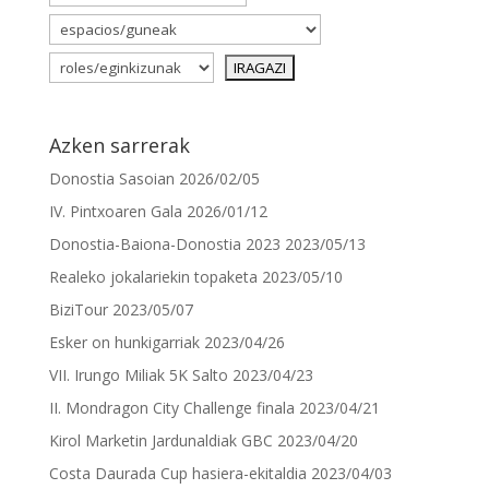
Azken sarrerak
Donostia Sasoian
2026/02/05
IV. Pintxoaren Gala
2026/01/12
Donostia-Baiona-Donostia 2023
2023/05/13
Realeko jokalariekin topaketa
2023/05/10
BiziTour
2023/05/07
Esker on hunkigarriak
2023/04/26
VII. Irungo Miliak 5K Salto
2023/04/23
II. Mondragon City Challenge finala
2023/04/21
Kirol Marketin Jardunaldiak GBC
2023/04/20
Costa Daurada Cup hasiera-ekitaldia
2023/04/03