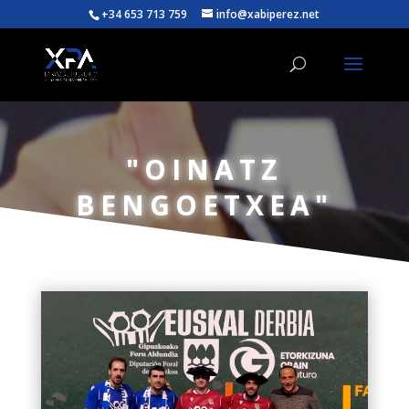
+34 653 713 759
info@xabiperez.net
"OINATZ
BENGOETXEA"