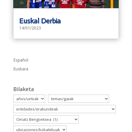
Euskal Derbia
14/01/2023
Español
Euskara
Bilaketa