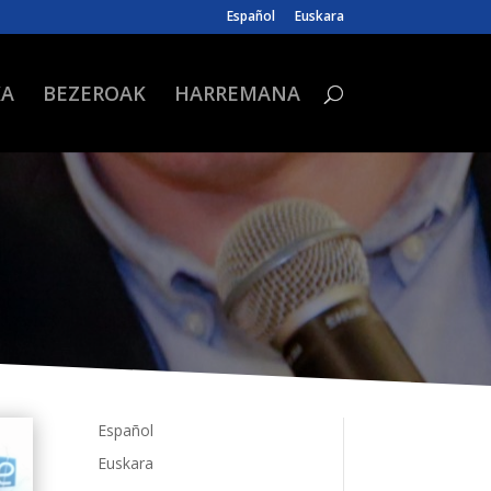
Español
Euskara
KA
BEZEROAK
HARREMANA
Español
Euskara