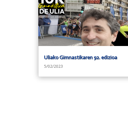
Uliako Gimnastikaren 92. edizioa
5/02/2023