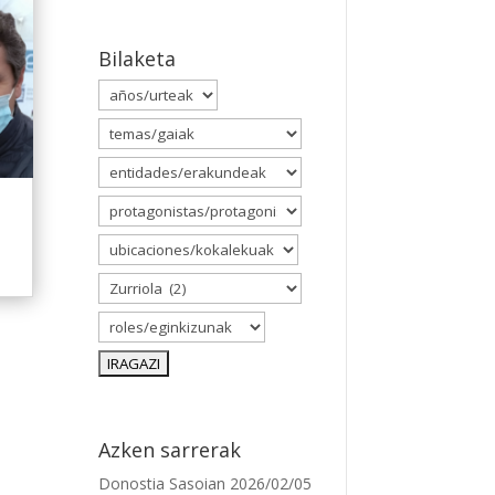
Bilaketa
Azken sarrerak
Donostia Sasoian
2026/02/05