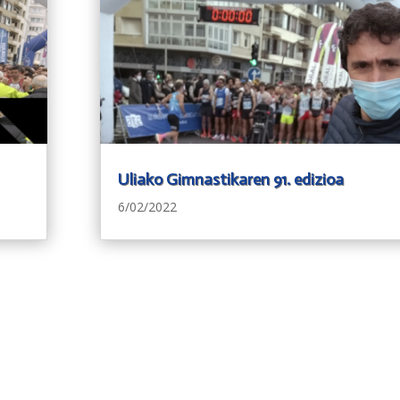
Uliako Gimnastikaren 91. edizioa
6/02/2022