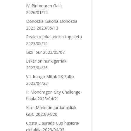
IV. Pintxoaren Gala
2026/01/12
Donostia-Baiona-Donostia
2023
2023/05/13
Realeko jokalariekin topaketa
2023/05/10
BiziTour
2023/05/07
Esker on hunkigarriak
2023/04/26
VII. Irungo Miliak 5K Salto
2023/04/23
II. Mondragon City Challenge
finala
2023/04/21
Kirol Marketin Jardunaldiak
GBC
2023/04/20
Costa Daurada Cup hasiera-
ekitaldia
2023/04/03