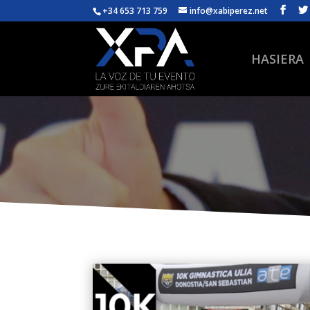
+34 653 713 759
info@xabiperez.net
HASIERA