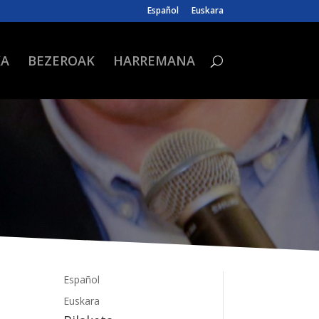
Español
Euskara
KA
BEZEROAK
HARREMANA
Español
Euskara