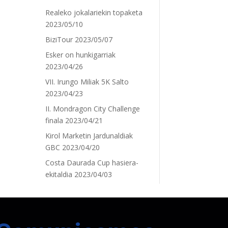
Realeko jokalariekin topaketa
2023/05/10
BiziTour
2023/05/07
Esker on hunkigarriak
2023/04/26
VII. Irungo Miliak 5K Salto
2023/04/23
II. Mondragon City Challenge
finala
2023/04/21
Kirol Marketin Jardunaldiak
GBC
2023/04/20
Costa Daurada Cup hasiera-
ekitaldia
2023/04/03