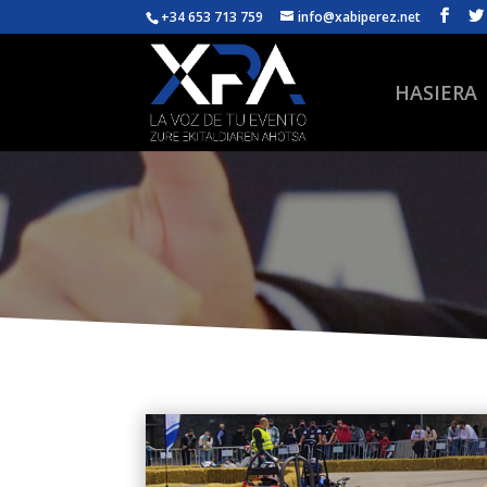
+34 653 713 759
info@xabiperez.net
HASIERA