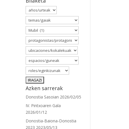
Bilaketa
Azken sarrerak
Donostia Sasoian
2026/02/05
IV. Pintxoaren Gala
2026/01/12
Donostia-Baiona-Donostia
2023
2023/05/13