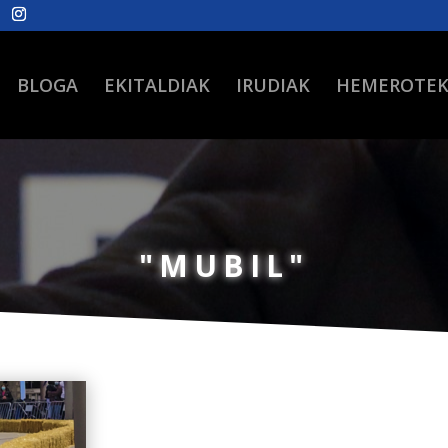
BLOGA
EKITALDIAK
IRUDIAK
HEMEROTE
"MUBIL"