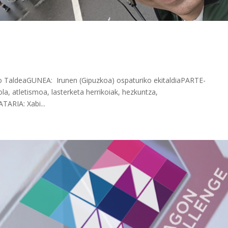
TaldeaGUNEA: Irunen (Gipuzkoa) ospaturiko ekitaldiaPARTE-
 atletismoa, lasterketa herrikoiak, hezkuntza,
ARIA: Xabi...