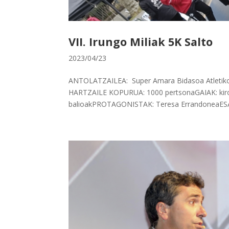
VII. Irungo Miliak 5K Salto
2023/04/23
ANTOLATZAILEA: Super Amara Bidasoa Atletiko 
HARTZAILE KOPURUA: 1000 pertsonaGAIAK: kirola,
balioakPROTAGONISTAK: Teresa ErrandoneaESAT