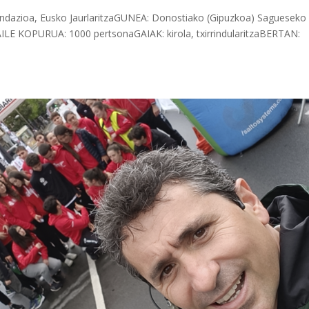
ndazioa, Eusko JaurlaritzaGUNEA: Donostiako (Gipuzkoa) Sagueseko
LE KOPURUA: 1000 pertsonaGAIAK: kirola, txirrindularitzaBERTAN: