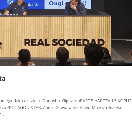
ta
n egindako ekitaldia, Donostia, GipuzkoaPARTE-HARTZAILE KOPUR
zkuntzaPROTAGONISTAK: Ander Guevara eta Aihen Muñoz (Realeko
...