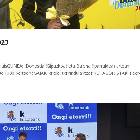
023
isGUNEA: Donostia (Gipuzkoa) eta Baiona (Iparraldea) artean
 1700 pertsonaGAIAK: kirola, txirrindularitzaPROTAGONISTAK: Pedr