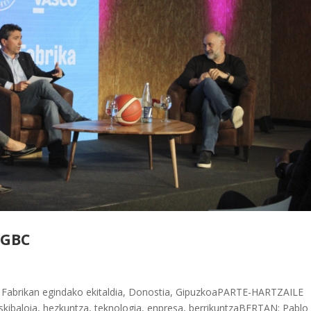
 GBC
abrikan egindako ekitaldia, Donostia, GipuzkoaPARTE-HARTZAILE
kibaloia, hezkuntza, teknologia, enpresa, berrikuntzaBERTAN: Pablo