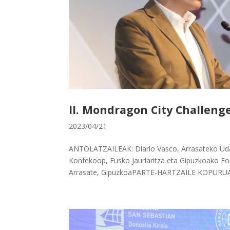
II. Mondragon City Challenge
2023/04/21
ANTOLATZAILEAK: Diario Vasco, Arrasateko Uda
Konfekoop, Eusko Jaurlaritza eta Gipuzkoako Fo
Arrasate, GipuzkoaPARTE-HARTZAILE KOPURUA: