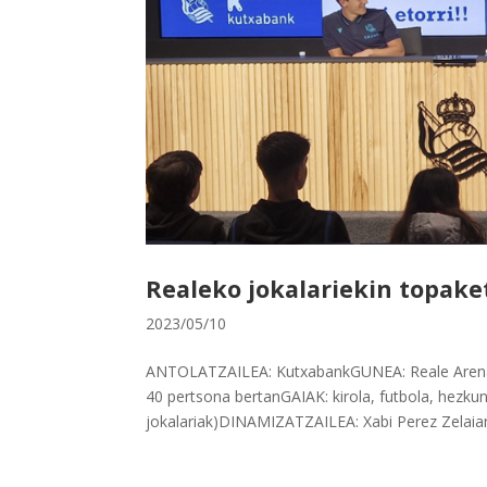
Realeko jokalariekin topake
2023/05/10
ANTOLATZAILEA: KutxabankGUNEA: Reale Arena
40 pertsona bertanGAIAK: kirola, futbola, he
jokalariak)DINAMIZATZAILEA: Xabi Perez Zelaian