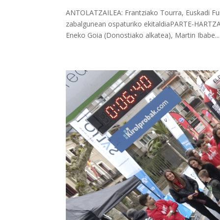
ANTOLATZAILEA: Frantziako Tourra, Euskadi Fu
zabalgunean ospaturiko ekitaldiaPARTE-HARTZAI
Eneko Goia (Donostiako alkatea), Martin Ibabe...