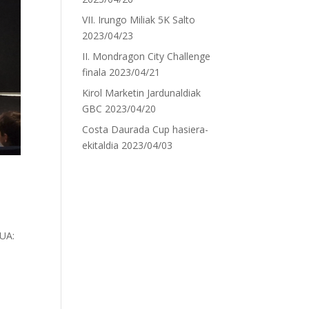
VII. Irungo Miliak 5K Salto
2023/04/23
II. Mondragon City Challenge
finala
2023/04/21
Kirol Marketin Jardunaldiak
GBC
2023/04/20
Costa Daurada Cup hasiera-
ekitaldia
2023/04/03
UA: