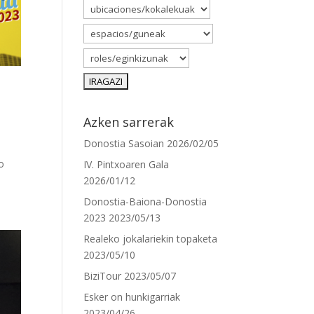
Azken sarrerak
Donostia Sasoian
2026/02/05
o
IV. Pintxoaren Gala
2026/01/12
Donostia-Baiona-Donostia
2023
2023/05/13
Realeko jokalariekin topaketa
2023/05/10
BiziTour
2023/05/07
Esker on hunkigarriak
2023/04/26