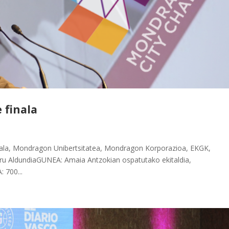
 finala
la, Mondragon Unibertsitatea, Mondragon Korporazioa, EKGK,
ru AldundiaGUNEA: Amaia Antzokian ospatutako ekitaldia,
 700...