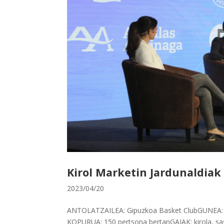
Kirol Marketin Jardunaldiak
2023/04/20
ANTOLATZAILEA: Gipuzkoa Basket ClubGUNEA: F
KOPURUA: 150 pertsona bertanGAIAK: kirola, sas