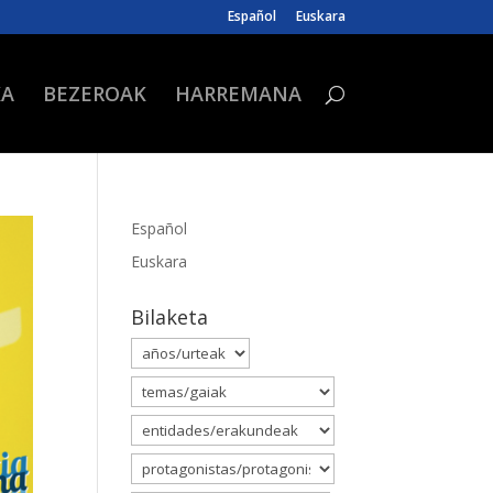
Español
Euskara
KA
BEZEROAK
HARREMANA
Español
Euskara
Bilaketa