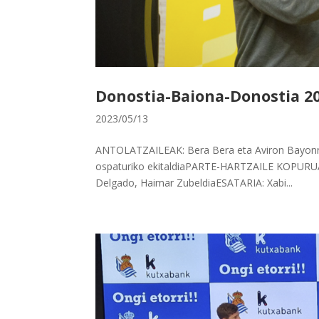
Donostia-Baiona-Donostia 2
2023/05/13
ANTOLATZAILEAK: Bera Bera eta Aviron Bayonna
ospaturiko ekitaldiaPARTE-HARTZAILE KOPURUA:
Delgado, Haimar ZubeldiaESATARIA: Xabi...