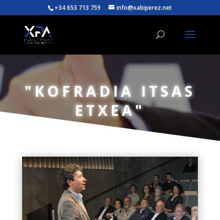
+34 653 713 759
info@xabiperez.net
"KOFRADIA ITSAS
ETXEA"