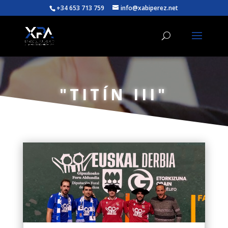
+34 653 713 759
info@xabiperez.net
"TITÍN III"