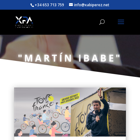
+34 653 713 759
info@xabiperez.net
"MARTÍN IBABE"