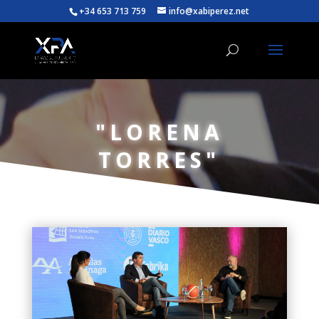
+34 653 713 759
info@xabiperez.net
"LORENA
TORRES"