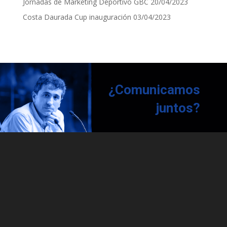
Jornadas de Marketing Deportivo GBC
20/04/2023
Costa Daurada Cup inauguración
03/04/2023
¿Comunicamos
juntos?