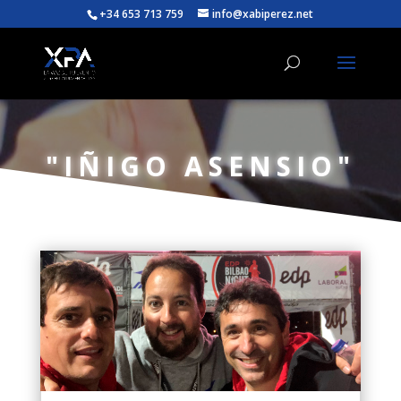
+34 653 713 759
info@xabiperez.net
"IÑIGO ASENSIO"