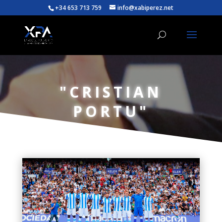
+34 653 713 759
info@xabiperez.net
"CRISTIAN
PORTU"