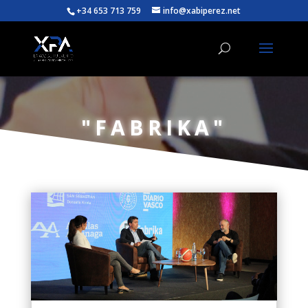
+34 653 713 759
info@xabiperez.net
"FABRIKA"