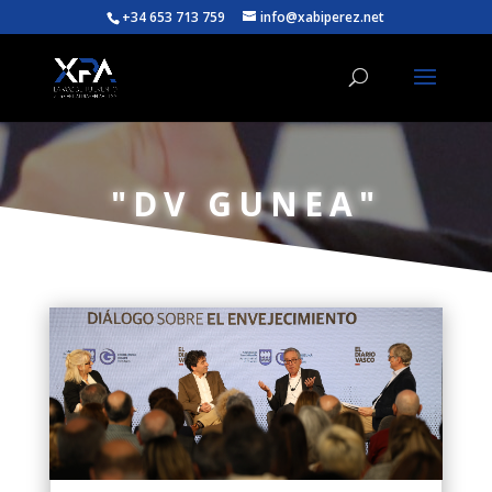
+34 653 713 759
info@xabiperez.net
"DV GUNEA"