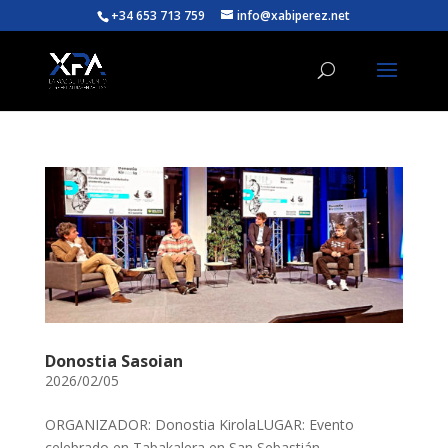
+34 653 713 759
info@xabiperez.net
Donostia Sasoian
2026/02/05
ORGANIZADOR: Donostia KirolaLUGAR: Evento
celebrado en Tabakalera en San Sebastián